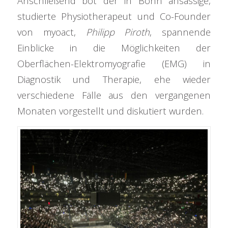
Anschließend bot der in Bonn ansässige,
studierte Physiotherapeut und Co-Founder
von myoact,
Philipp Piroth
, spannende
Einblicke in die Möglichkeiten der
Oberflächen-Elektromyografie (EMG) in
Diagnostik und Therapie, ehe wieder
verschiedene Fälle aus den vergangenen
Monaten vorgestellt und diskutiert wurden.